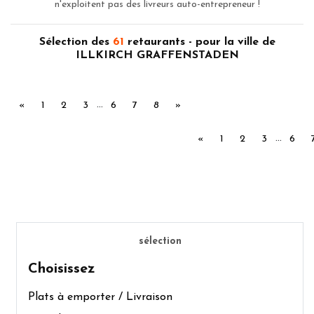
n'exploitent pas des livreurs auto-entrepreneur !
Sélection des
61
retaurants - pour la ville de
ILLKIRCH GRAFFENSTADEN
...
Précédent
Suivant
«
1
2
3
6
7
8
»
...
Précédent
«
1
2
3
6
sélection
Choisissez
Plats à emporter / Livraison