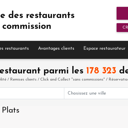
e des restaurants
 commission
C
es restaurants
Avantages clients
Espace restaurateur
estaurant parmi les
178 323
de
élité / Remises clients / Click and Collect "sans commissions" / Réservation 
 Plats