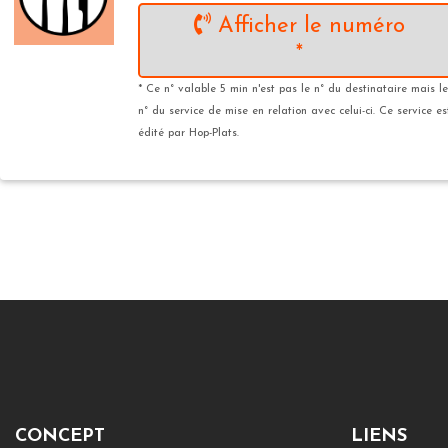
Afficher le numéro
*
* Ce n° valable 5 min n'est pas le n° du destinataire mais le
n° du service de mise en relation avec celui-ci. Ce service es
édité par Hop-Plats.
CONCEPT
LIENS