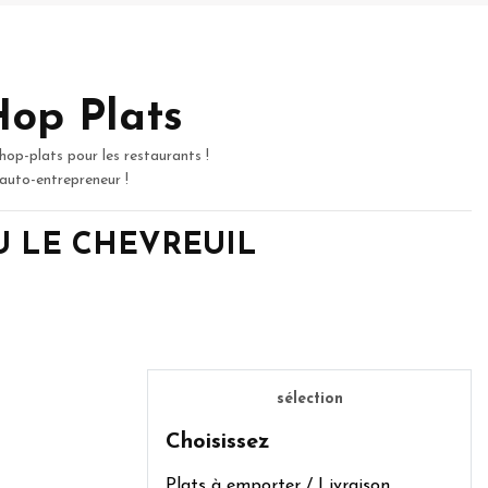
Hop Plats
hop-plats pour les restaurants !
 auto-entrepreneur !
NEU LE CHEVREUIL
sélection
Choisissez
Plats à emporter / Livraison