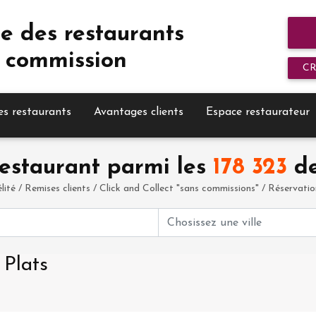
e des restaurants
 commission
C
es restaurants
Avantages clients
Espace restaurateur
estaurant parmi les
178 323
de
élité / Remises clients / Click and Collect "sans commissions" / Réservation 
 Plats