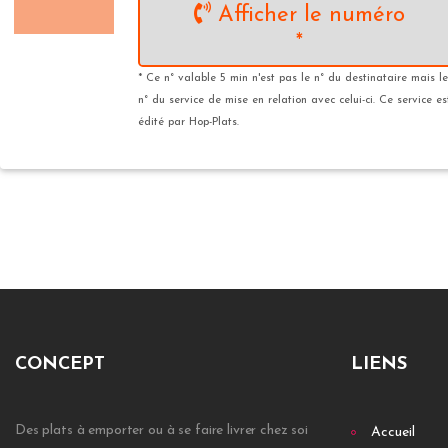
Afficher le numéro
*
* Ce n° valable 5 min n'est pas le n° du destinataire mais le
n° du service de mise en relation avec celui-ci. Ce service es
édité par Hop-Plats.
CONCEPT
LIENS
Des plats à emporter ou à se faire livrer chez soi
Accueil