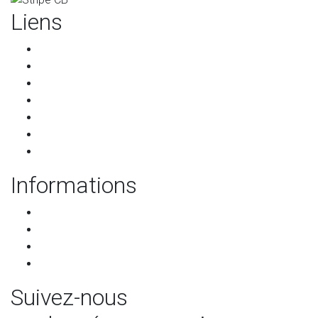
Liens
Accueil
Les restaurants
Qui sommes-nous ?
Les partenaires
Services pour les restaurants
Programme de parrainage
Contact
Informations
CGU-CGV
RGPD
Mentions légales
Mettre à jour les préférences de cookies
Suivez-nous