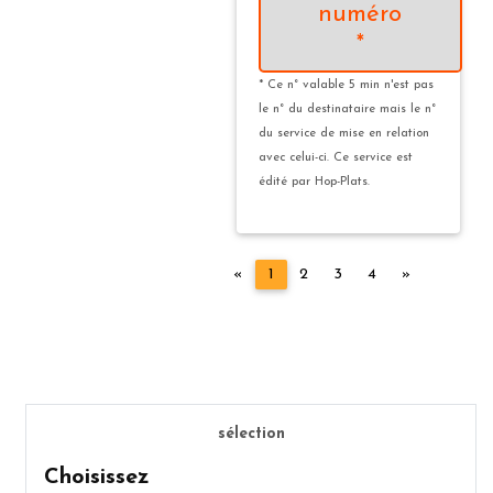
numéro
*
* Ce n° valable 5 min n'est pas
le n° du destinataire mais le n°
du service de mise en relation
avec celui-ci. Ce service est
édité par Hop-Plats.
Précédent
Suivant
«
1
2
3
4
»
sélection
Choisissez