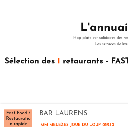
L'annuai
Hop-plats est solidaires des re
Les services de liv
Sélection des
1
retaurants - FA
BAR LAURENS
Fast Food /
Restauratio
n rapide
IMM MELEZES JOUE DU LOUP 05250